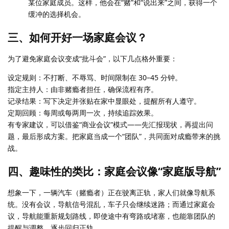
某位家庭成员。这样，他会在“赌”和“说出来”之间，获得一个
缓冲的选择机会。
三、如何开好一场家庭会议？
为了避免家庭会议变成“批斗会”，以下几点格外重要：
设定规则：不打断、不辱骂、时间限制在 30–45 分钟。
指定主持人：由非赌瘾者担任，确保流程有序。
记录结果：写下决定并张贴在家中显眼处，提醒所有人遵守。
定期回顾：每周或每两周一次，持续追踪效果。
有专家建议，可以借鉴“商业会议”模式——先汇报现状，再提出问
题，最后形成方案。把家庭当成一个“团队”，共同面对成瘾带来的挑
战。
四、趣味性的类比：家庭会议像“家庭版导航”
想象一下，一辆汽车（赌瘾者）正在驶离正轨，家人们就像导航系
统。没有会议，导航信号混乱，车子只会继续迷路；而通过家庭会
议，导航能重新规划路线，即使途中有弯路或堵塞，也能靠团队的
提醒与调整，逐步回归正轨。