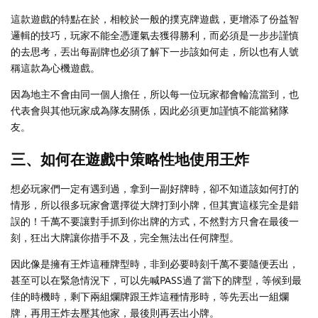
這款遊戲的特點在於，相較於一般的撲克牌遊戲，更增添了份益智
邏輯的技巧，玩家不能全憑運氣去獲得勝利，而必須是一步步謹慎
的去思考，丟出每副牌也必須了解下一步該如何走，所以也有人號
稱這款為心機遊戲。
因為地主不會由同一個人擔任，所以每一位玩家都會輪流當到，也
代表會與其他玩家成為隊友關係，因此必須更加謹慎不能當豬隊
友。
三、如何在遊戲中策略性地使用王炸
想必玩家們一定有遇到過，拿到一副好牌時，卻不知道該如何打的
情形，所以很多玩家會選擇從大牌打到小牌，但其實這樣完全是錯
誤的！千萬不要讓對手抓到你出牌的方式，不然對方只會在最後一
刻，狂出大牌讓你措手不及，完全無法出任何牌型。
因此像是擁有王炸這種牌型時，非到必要時刻千萬不要隨便丟出，
甚至可以在緊急情況下，可以先喊PASS過了當下的牌型，等候到最
佳的時機時，剩下兩組爛牌跟王炸這種情形時，等先丟出一組爛
牌，再用王炸去壓其他家，最後則再丟出小牌。