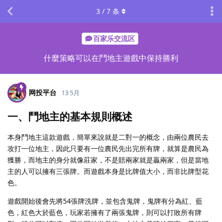
3
/
7
条
百家乐交流区
什麼策略可以在鬥地主遊戲中保持勝利
网投平台
13 5月
一、鬥地主的基本規則概述
本身鬥地主這款遊戲，簡單來說就是二對一的概念，由兩位農民去
攻打一位地主，因此只要有一位農民先出完所有牌，就算是農民為
獲勝，而地主的身分就像莊家，不是賠兩家就是贏兩家，但是當地
主的人可以擁有三張牌。而遊戲本身是比牌值大小，而非比牌型花
色。
遊戲開始後會先將54張牌洗牌，並包含鬼牌，鬼牌有分為紅、藍
色，紅色大於藍色，玩家若擁有了兩張鬼牌，則可以打敗所有牌