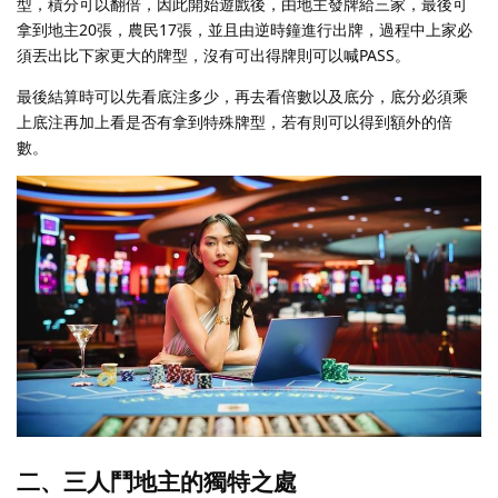
型，積分可以翻倍，因此開始遊戲後，由地主發牌給三家，最後可
拿到地主20張，農民17張，並且由逆時鐘進行出牌，過程中上家必
須丟出比下家更大的牌型，沒有可出得牌則可以喊PASS。
最後結算時可以先看底注多少，再去看倍數以及底分，底分必須乘
上底注再加上看是否有拿到特殊牌型，若有則可以得到額外的倍
數。
二、三人鬥地主的獨特之處