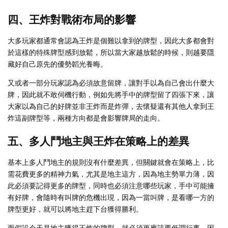
四、王炸對戰術布局的影響
大多玩家都通常會認為王炸是個難以拿到的牌型，因此大多都會對
於這樣的特殊牌型感到放鬆，所以當大家越放鬆的時候，則越要隱
藏好自己原先的優勢韜光養晦。
又或者一部分玩家認為必須故意留牌，讓對手以為自己會出什麼大
牌，因此就不敢伺機行動，例如先將手中的牌型留了四張下來，讓
大家以為自己的好牌並非王炸而是炸彈，去懷疑還有其他人拿到王
炸這副牌型等，兩種方向都是會影響牌局的走向。
五、多人鬥地主與王炸在策略上的差異
基本上多人鬥地主的規則沒有什麼差異，但關鍵就會在策略上，比
需花費更多的精神力氣，尤其是地主這方，因為地主勢單力薄，因
此必須要記得更多的牌型，同時也必須注意哪些玩家，手中可能擁
有好牌，會隨時有叫牌的危機出現，因為一當叫牌，是看哪一方的
牌型更好，就可以將地主趕下台獲得勝利。
而假設今天是地主獲得王炸的牌型，就必須更應該要低調行事，因