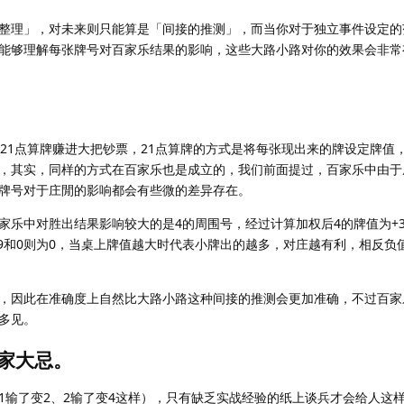
整理」，对未来则只能算是「间接的推测」，而当你对于独立事件设定的
能够理解每张牌号对百家乐结果的影响，这些大路小路对你的效果会非常
对21点算牌赚进大把钞票，21点算牌的方式是将每张现出来的牌设定牌值
，其实，同样的方式在百家乐也是成立的，我们前面提过，百家乐中由于
牌号对于庄閒的影响都会有些微的差异存在。
乐中对胜出结果影响较大的是4的周围号，经过计算加权后4的牌值为+3、
-1，9和0则为0，当桌上牌值越大时代表小牌出的越多，对庄越有利，相反
，因此在准确度上自然比大路小路这种间接的推测会更加准确，不过百家
多见。
家大忌。
1输了变2、2输了变4这样），只有缺乏实战经验的纸上谈兵才会给人这