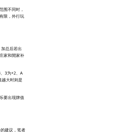
范围不同时，
有限，外行玩
，加总后若出
庄家和閒家补
3为+2、A
负值越大时则是
乐要出现牌值
样的建议，笔者