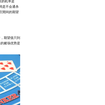
胜的机率是
和局是不会通杀
衡庄閒间的期望
后，期望值只到
家乐的赌场优势是