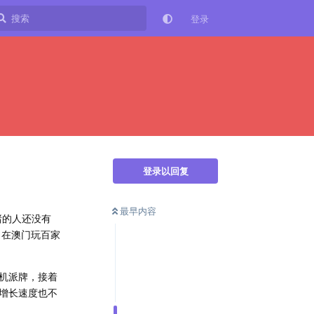
登录
登录以回复
最早内容
赌的人还没有
，在澳门玩百家
机派牌，接着
增长速度也不