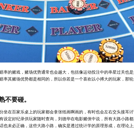
赔率的赌戏，赌场优势通常也会越大，包括像运动投注中的串星过关也是
赔率其赌场优势都是相同的，所以你若是一个喜欢以小搏大的玩家，那轮
熟不要碰。
分坐在百家乐桌上的玩家都会拿张纸画啊画的，有时也会左右交头接耳讨
有设定好纪录供玩家随时查询，刘德华在电影赌侠中说，所有大路小路都
话也未必正确，这些大路小路，确实是透过统计学的原理形成，在理论上