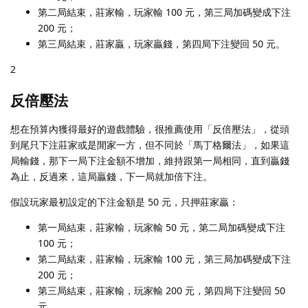
第二局結束，莊家輸，玩家輸 100 元，第三局加碼變成下注
200 元；
第三局結束，莊家贏，玩家贏錢，第四局下注變回 50 元。
2
反倍壓法
想在預算內獲得最好的遊戲體驗，很推薦使用「反倍壓法」，從頭
到尾只下注莊家或是閒家一方，但不同於「馬丁格爾法」，如果這
局輸錢，那下一局下注金額不增加，維持跟第一局相同，直到贏錢
為止，反過來，這局贏錢，下一局就加倍下注。
假設玩家最初設定的下注金額是 50 元，只押莊家贏：
第一局結束，莊家輸，玩家輸 50 元，第二局加碼變成下注
100 元；
第二局結束，莊家輸，玩家輸 100 元，第三局加碼變成下注
200 元；
第三局結束，莊家輸，玩家輸 200 元，第四局下注變回 50
元。