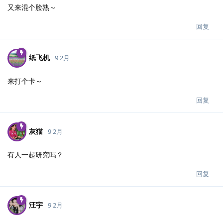
又来混个脸熟～
回复
纸飞机
9 2月
来打个卡～
回复
灰猫
9 2月
有人一起研究吗？
回复
汪宇
9 2月