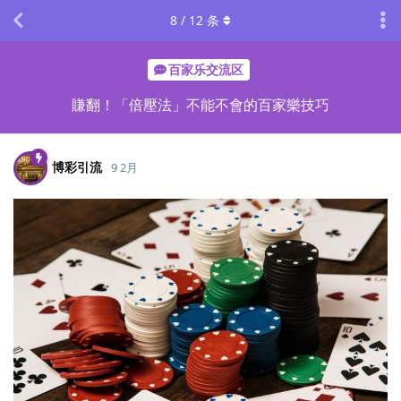
8
/
12
条
百家乐交流区
賺翻！「倍壓法」不能不會的百家樂技巧
博彩引流
9 2月