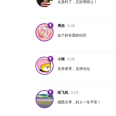
太及时了，正好用得上！
周杰
9 2月
这个好全面的社区
小雨
9 2月
支持老哥，支持论坛
纸飞机
9 2月
感恩分享，好人一生平安！