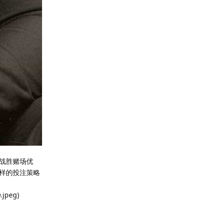
战胜赌场优
样的投注策略
.jpeg)