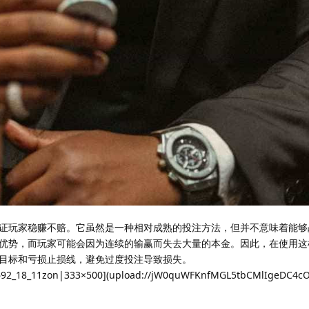
证玩家稳赚不赔。它虽然是一种相对成熟的投注方法，但并不意味着能够
优势，而玩家可能会因为连续的输赢而失去大量的本金。因此，在使用这
目标和亏损止损线，避免过度投注导致损失。
4692_18_11zon|333×500](upload://jW0quWFKnfMGL5tbCMlIgeDC4cO