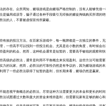
法的存在。众所周知，赌场游戏是由赌场严格控制的，没有人能够凭借一
往是骗局或误导，骗子通过各种手段吸引无经验的赌徒掏钱购买所谓的绝
胜法的人，不要被虚假宣传所蒙蔽。
些有效的投注方法。在百家乐游戏中，每一靴牌都是一次独立的事件，无
理，一些高手可以找到一些投注机会。尤其是在小数的角度，有时候会出
些盈利的机会。然而，这种机会通常是短暂的，需要高手敏锐的观察和快
些高级的必胜法，通常是利用不平衡概念来实现盈利。这些方法可能需要
实力的玩家。然而，必胜法的可靠性仍然是有争议的，因为赌场游戏的本
利用了一些必胜法获得了短暂的盈利，但长期来看，赌场仍然是赢家。
不能忽视平衡概念的必胜法。尽管这种方法需要更大的本金和更长的时间
胜法试图通过大数和庞大的资金来维持盈利，但需要玩家有足够的耐心和
的确存在，但并非绝对可靠。在百家乐游戏中，赌场始终保持优势，没有