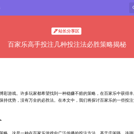
8
站长分享区
百家乐高手投注几种投注法必胜策略揭秘
博彩游戏。许多玩家都希望找到一种稳赚不赔的策略，在百家乐中获得丰
保持优势，没有万全的必胜法。在本文中，我们将探讨百家乐的一些投注
介
策略。这是一种在百家乐游戏中广泛传播的投注方法，基于庄闲路、连跳