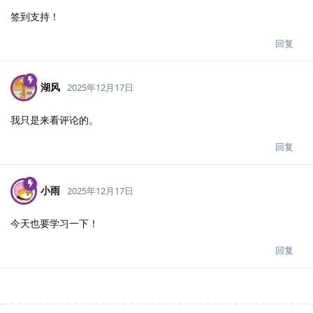
签到支持！
回复
湖风
2025年12月17日
我只是来看评论的。
回复
小雨
2025年12月17日
今天也要学习一下！
回复