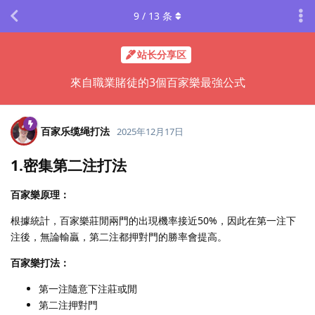
9
/
13
条
站长分享区
來自職業賭徒的3個百家樂最強公式
百家乐缆绳打法
2025年12月17日
1.密集第二注打法
百家樂原理：
根據統計，百家樂莊閒兩門的出現機率接近50%，因此在第一注下
注後，無論輸贏，第二注都押對門的勝率會提高。
百家樂打法：
第一注隨意下注莊或閒
第二注押對門