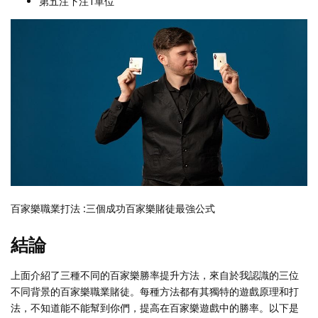
第五注下注1單位
百家樂職業打法 :三個成功百家樂賭徒最強公式
結論
上面介紹了三種不同的百家樂勝率提升方法，來自於我認識的三位
不同背景的百家樂職業賭徒。每種方法都有其獨特的遊戲原理和打
法，不知道能不能幫到你們，提高在百家樂遊戲中的勝率。以下是