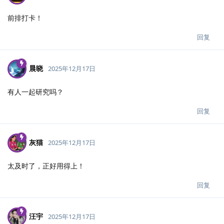
前排打卡！
回复
晨晓
2025年12月17日
有人一起研究吗？
回复
灰猫
2025年12月17日
太及时了，正好用得上！
回复
汪宇
2025年12月17日