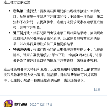
這三種方法的結論：
密集第二注打法
：百家樂莊閒兩門的出現機率接近50%的統
計。玩家在第一注隨意下注莊或閒後，不論第一注輸贏，第二
注都下在對門，以提高勝率。這種打法要求玩家在連續贏或輸
後，調整下注對象。
過三關打法
：當莊閒兩門出現連續三局相同結果時，第四局出
現相同結果的機率會提高的原理。玩家需要觀察前三局的結
果，並在第四局押注於前三局相同的結果。
特殊注碼法
：根據莊閒兩門的出現機率調整注碼大小，以提高
勝率。玩家在贏後繼續以1單位下注，輸後則增加注碼，這樣
做是為了在連續贏或輸的情況下調整策略，來取最終獲利。
這三種策略各有其特點和風險，玩家在應用時需根據自己的實際情
況和風險承受能力做出選擇。請記得，雖然這些策略可以提高勝
率，但賭博仍然是一種風險較高的活動，應該謹慎參與。
回复
咖啡跑腿
2025年12月17日