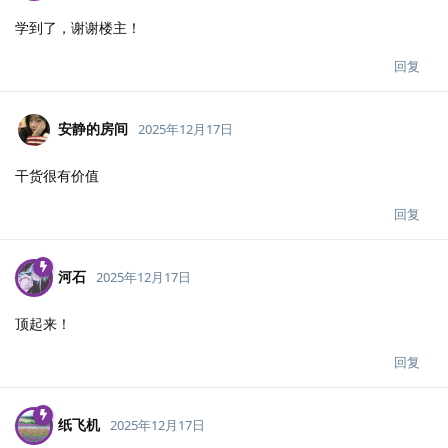
学到了，谢谢楼主！
回复
安静的房间
2025年12月17日
干货很有价值
回复
河石
2025年12月17日
顶起来！
回复
纸飞机
2025年12月17日