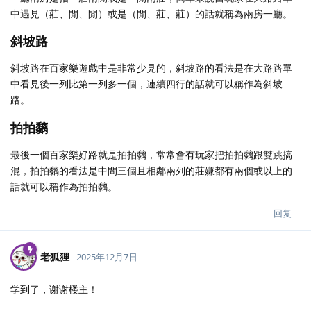
中遇見（莊、閒、閒）或是（閒、莊、莊）的話就稱為兩房一廳。
斜坡路
斜坡路在百家樂遊戲中是非常少見的，斜坡路的看法是在大路路單
中看見後一列比第一列多一個，連續四行的話就可以稱作為斜坡
路。
拍拍黐
最後一個百家樂好路就是拍拍黐，常常會有玩家把拍拍黐跟雙跳搞
混，拍拍黐的看法是中間三個且相鄰兩列的莊嫌都有兩個或以上的
話就可以稱作為拍拍黐。
回复
老狐狸
2025年12月7日
学到了，谢谢楼主！