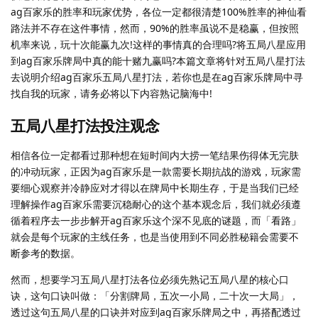
ag百家乐的胜率和玩家优势，各位一定都很清楚100%胜率的神仙看
路法并不存在这件事情，然而，90%的胜率虽说不是稳赢，但按照
机率来说，玩十次能赢九次!这样的事情真的合理吗?将五局八星应用
到ag百家乐牌局中真的能十赌九赢吗?本篇文章将针对五局八星打法
去说明介绍ag百家乐五局八星打法，若你也是在ag百家乐牌局中寻
找自我的玩家，请务必将以下内容熟记脑海中!
五局八星打法投注观念
相信各位一定都看过那种想在短时间内大捞一笔结果伤得体无完肤
的冲动玩家，正因为ag百家乐是一款需要长期抗战的游戏，玩家需
要细心观察并冷静应对才得以在牌局中长期生存，于是当我们已经
理解操作ag百家乐需要沉稳耐心的这个基本观念后，我们就必须遵
循着程序去一步步解开ag百家乐这个深不见底的谜题，而「看路」
就会是每个玩家的主线任务，也是当使用到不同必胜秘籍会需要不
断参考的数据。
然而，想要学习五局八星打法各位必须先熟记五局八星的核心口
诀，这句口诀叫做：「分割牌局，五次一小局，二十次一大局」，
透过这句五局八星的口诀并对应到ag百家乐牌局之中，再搭配透过