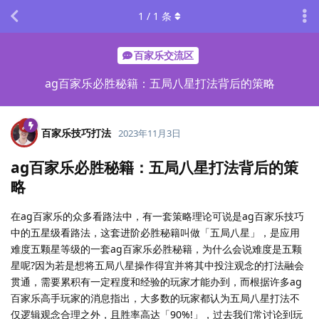
1
/
1
条
百家乐交流区
ag百家乐必胜秘籍：五局八星打法背后的策略
百家乐技巧打法
2023年11月3日
ag百家乐必胜秘籍：五局八星打法背后的策
略
在ag百家乐的众多看路法中，有一套策略理论可说是ag百家乐技巧
中的五星级看路法，这套进阶必胜秘籍叫做「五局八星」，是应用
难度五颗星等级的一套ag百家乐必胜秘籍，为什么会说难度是五颗
星呢?因为若是想将五局八星操作得宜并将其中投注观念的打法融会
贯通，需要累积有一定程度和经验的玩家才能办到，而根据许多ag
百家乐高手玩家的消息指出，大多数的玩家都认为五局八星打法不
仅逻辑观念合理之外，且胜率高达「90%!」，过去我们常讨论到玩