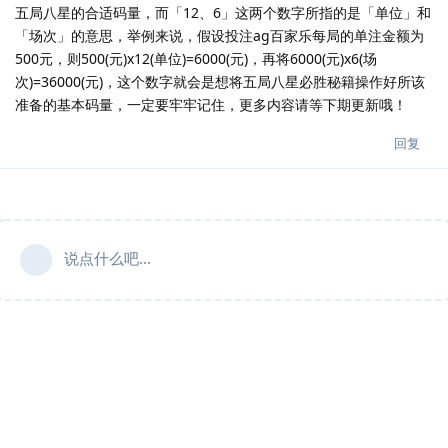
五局八星的合适码量，而「12、6」这两个数字所指的是「单位」和
「场次」的意思，举例来说，假设投注ag百家乐每局的单注金额为
500元，则500(元)x12(单位)=6000(元)，再将6000(元)x6(场
次)=36000(元)，这个数字就会是想将五局八星必胜秘籍操作好所该
准备的基本码量，一定要牢牢记住，更多内容请等下期更新哦！
回复
说点什么吧...