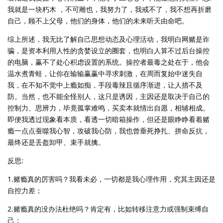
我就是一块朽木 ，不可雕也，我努力了，我戒不了，我不想再折磨
自己，顾不上父母，他们的身体，他们的未来听天由命吧。
综上所述，我无比了解自己思想动态及心理活动，我明白网赌是诈
骗，是资本利用人性的贪婪设立的圈套，也明白人算不过后台操控
的电脑，赢不了处心积虑设置的系统。操控者最毒之处在于，他会
温水煮青蛙，让你在输输赢赢中寻求刺激，在周而复始中迷失自
我，在不知不觉中上瘾如痴，手段毒辣且循序渐进，让人措不及
防。当然，也不能全怪别人，这只是诱因，主因还是取决于自己的
控制力、思辨力，毕竟孤掌难鸣，买卖本就情出自愿，相辅相成。
即便我透过现象看本质，看透一切暗箱操作，但还是眼睁睁看着赌
瘾一点点蚕噬我心智，攻破我心防，我也曾垂死挣扎、拼命反抗，
最终还是丢盔卸甲、束手就擒。
反思:
1.赌瘾真的厉害吗？我看未必，一切都是我心理作用，究其主因还是
自控力差；
2.赌瘾真的没办法杜绝吗？肯定有，比如转移注意力或强制束缚自
己；