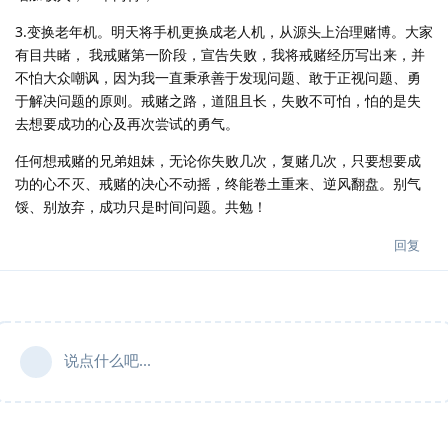
3.变换老年机。明天将手机更换成老人机，从源头上治理赌博。大家
有目共睹， 我戒赌第一阶段，宣告失败，我将戒赌经历写出来，并
不怕大众嘲讽，因为我一直秉承善于发现问题、敢于正视问题、勇
于解决问题的原则。戒赌之路，道阻且长，失败不可怕，怕的是失
去想要成功的心及再次尝试的勇气。
任何想戒赌的兄弟姐妹，无论你失败几次，复赌几次，只要想要成
功的心不灭、戒赌的决心不动摇，终能卷土重来、逆风翻盘。别气
馁、别放弃，成功只是时间问题。共勉！
回复
说点什么吧...