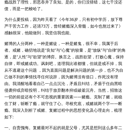
瘾战胜了理性，邪恶吞并了良知。是的，你们没猜错，这七千没还
债，而是一把梭哈了。
为什么要投稿，因为昨天看了《今年36岁，只有初中学历，放下尊
严干苦力工作，还清73万，曾经赌瘾深入骨髓，如今也熬过来了》
感触很深，他能做到，我坚信我也能。
赌博的人分两种，一种是赌徒，一种是赌鬼，很不幸，我属于后
者。戒赌，确切地说是“良知”与“心魔”的较量，是“放纵”与“自律”的角
逐，是“人性”与“欲望”的博弈。换言之，战胜欲望，打败心魔，保持
自律，即戒赌成功。讽刺吧，道理我比谁都懂，但就是戒不掉，我
从不逃避这个问题 ，因为直面问题是解决问题的第一步，也不为自
己做不到的事情找寻任何说辞，因为赌博没有借口，作死没有理
由。我清醒地看着自己一点点沉沦，矛盾且纠结，矛盾于任由黑暗
侵袭抑或弃暗投明，纠结于放弃翻本抑或破釜沉舟。当然，招致这
一切的前提还有个不可忽视的重要因素——赌瘾。克制了赌，就稳
住了财，斩断了瘾，就守住了心。寻根究底，戒赌就两个字——断
瘾。我深入剖析了戒赌、复赌过程中的思想变化及心理走向，梳理
如下:
一、自责愧悔。复赌最对不起的就是父母，尤其是想到这么多年二