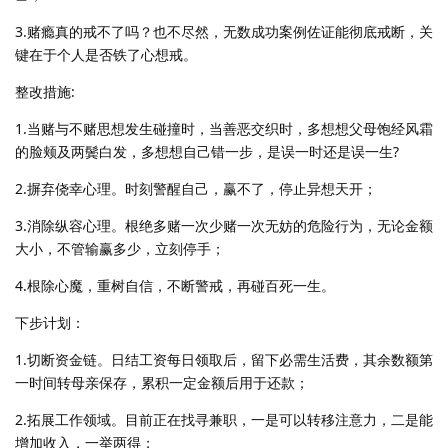
3.赌瘾真的戒不了吗？也不尽然，无数成功案例佐证能彻底戒断，关
键在于个人是否铁了心想戒。
整改措施:
1.当赌与不赌思想发生碰撞时，当善恶交织时，多想想父母饱经风霜
的脸颊及两鬓白发，多想想自己错一步，是误一时还是误一生?
2.摒弃侥幸心理。时刻警醒自己，赢不了，停止异想天开；
3.消除纵容心理。根绝多赌一次少赌一次无妨的危险行为，无论金额
大小，不管输赢多少，立刻停手；
4.根除心魔，重树自信，不断警戒，再碰百死一生。
下步计划：
1.切断资金链。日结工资每日领取后，留下必需生活费，其余数额第
一时间转母亲保存，累积一定金额后用于还款；
2.拓展工作领域。目前正在找寻兼职，一是可以转移注意力，二是能
增加收入，一举两得；