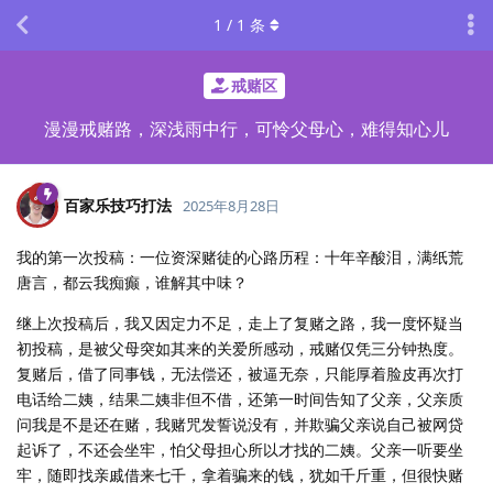
1
/
1
条
戒赌区
漫漫戒赌路，深浅雨中行，可怜父母心，难得知心儿
百家乐技巧打法
2025年8月28日
我的第一次投稿：一位资深赌徒的心路历程：十年辛酸泪，满纸荒
唐言，都云我痴癫，谁解其中味？
继上次投稿后，我又因定力不足，走上了复赌之路，我一度怀疑当
初投稿，是被父母突如其来的关爱所感动，戒赌仅凭三分钟热度。
复赌后，借了同事钱，无法偿还，被逼无奈，只能厚着脸皮再次打
电话给二姨，结果二姨非但不借，还第一时间告知了父亲，父亲质
问我是不是还在赌，我赌咒发誓说没有，并欺骗父亲说自己被网贷
起诉了，不还会坐牢，怕父母担心所以才找的二姨。父亲一听要坐
牢，随即找亲戚借来七千，拿着骗来的钱，犹如千斤重，但很快赌