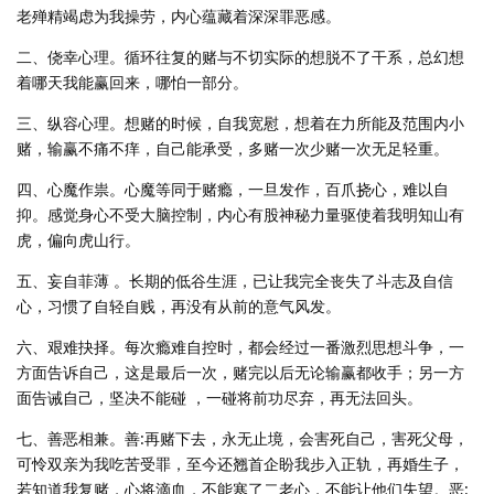
老殚精竭虑为我操劳，内心蕴藏着深深罪恶感。
二、侥幸心理。循环往复的赌与不切实际的想脱不了干系，总幻想
着哪天我能赢回来，哪怕一部分。
三、纵容心理。想赌的时候，自我宽慰，想着在力所能及范围内小
赌，输赢不痛不痒，自己能承受，多赌一次少赌一次无足轻重。
四、心魔作祟。心魔等同于赌瘾，一旦发作，百爪挠心，难以自
抑。感觉身心不受大脑控制，内心有股神秘力量驱使着我明知山有
虎，偏向虎山行。
五、妄自菲薄 。长期的低谷生涯，已让我完全丧失了斗志及自信
心，习惯了自轻自贱，再没有从前的意气风发。
六、艰难抉择。每次瘾难自控时，都会经过一番激烈思想斗争，一
方面告诉自己，这是最后一次，赌完以后无论输赢都收手；另一方
面告诫自己，坚决不能碰 ，一碰将前功尽弃，再无法回头。
七、善恶相兼。善:再赌下去，永无止境，会害死自己，害死父母，
可怜双亲为我吃苦受罪，至今还翘首企盼我步入正轨，再婚生子，
若知道我复赌，心将滴血，不能寒了二老心，不能让他们失望。恶: