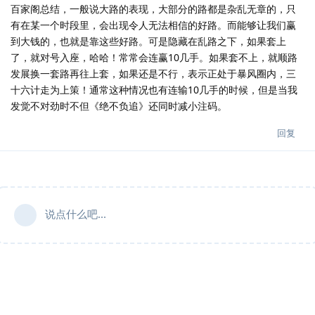
百家阁总结，一般说大路的表现，大部分的路都是杂乱无章的，只
有在某一个时段里，会出现令人无法相信的好路。而能够让我们赢
到大钱的，也就是靠这些好路。可是隐藏在乱路之下，如果套上
了，就对号入座，哈哈！常常会连赢10几手。如果套不上，就顺路
发展换一套路再往上套，如果还是不行，表示正处于暴风圈内，三
十六计走为上策！通常这种情况也有连输10几手的时候，但是当我
发觉不对劲时不但《绝不负追》还同时减小注码。
回复
说点什么吧...