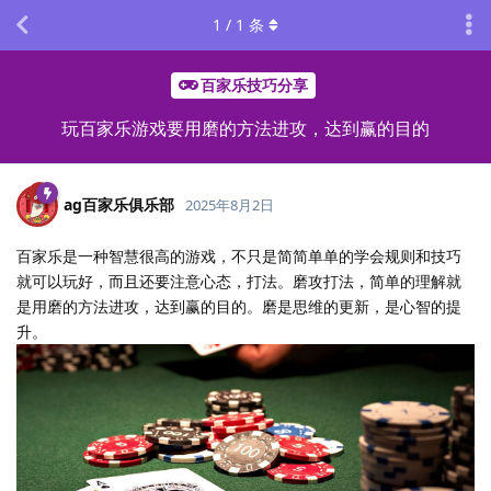
1
/
1
条
百家乐技巧分享
玩百家乐游戏要用磨的方法进攻，达到赢的目的
ag百家乐俱乐部
2025年8月2日
百家乐是一种智慧很高的游戏，不只是简简单单的学会规则和技巧
就可以玩好，而且还要注意心态，打法。磨攻打法，简单的理解就
是用磨的方法进攻，达到赢的目的。磨是思维的更新，是心智的提
升。