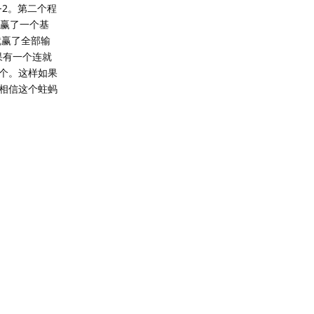
=-2。第二个程
还赢了一个基
就赢了全部输
果有一个连就
5个。这样如果
我相信这个蛀蚂