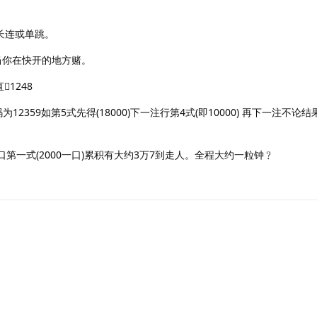
付长连或单跳。
当你在快开的地方赌。
1248
为12359如第5式先得(18000)下一注行第4式(即10000) 再下一注不论
口第一式(2000一口)累积有大约3万7到走人。全程大约一粒钟﹖