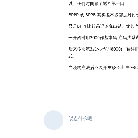
以上任何时间赢了返回第一口
BPPP 或 BPPB 其实差不多都是对
只是BPPP比较易记以免出错。尤其
一开始时用2000作基本码 注码法系直
后来多次第3式先得(即8000)，转注码
式。
当晚转注法后不久开左条长庄 中7-8
说点什么吧...