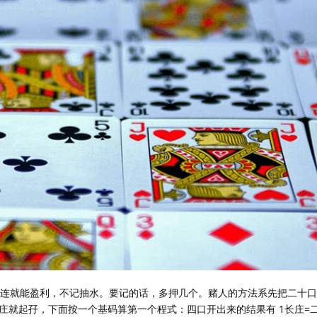
把连就能盈利，不记抽水。要记的话，多押几个。赌人的方法系先把二十
就起孖，下面按一个基码算第一个程式：四口开出来的结果有 1长庄=二