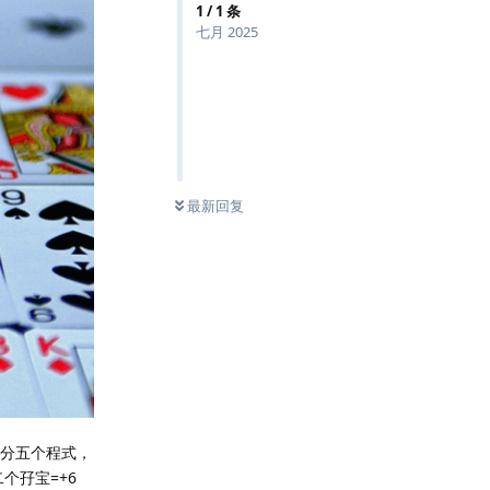
1
/
1
条
七月 2025
最新回复
口分五个程式，
个孖宝=+6