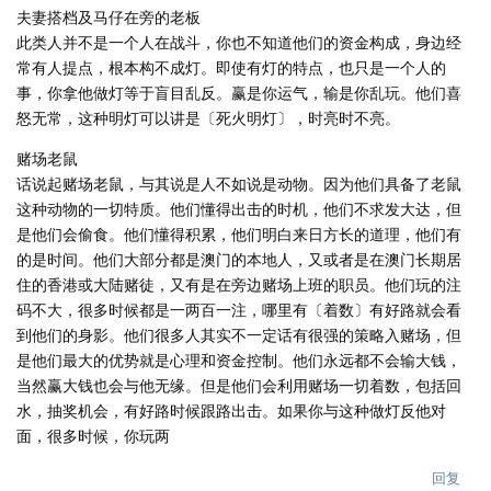
夫妻搭档及马仔在旁的老板
此类人并不是一个人在战斗，你也不知道他们的资金构成，身边经
常有人提点，根本构不成灯。即使有灯的特点，也只是一个人的
事，你拿他做灯等于盲目乱反。赢是你运气，输是你乱玩。他们喜
怒无常，这种明灯可以讲是〔死火明灯〕，时亮时不亮。
赌场老鼠
话说起赌场老鼠，与其说是人不如说是动物。因为他们具备了老鼠
这种动物的一切特质。他们懂得出击的时机，他们不求发大达，但
是他们会偷食。他们懂得积累，他们明白来日方长的道理，他们有
的是时间。他们大部分都是澳门的本地人，又或者是在澳门长期居
住的香港或大陆赌徒，又有是在旁边赌场上班的职员。他们玩的注
码不大，很多时候都是一两百一注，哪里有〔着数〕有好路就会看
到他们的身影。他们很多人其实不一定话有很强的策略入赌场，但
是他们最大的优势就是心理和资金控制。他们永远都不会输大钱，
当然赢大钱也会与他无缘。但是他们会利用赌场一切着数，包括回
水，抽奖机会，有好路时候跟路出击。如果你与这种做灯反他对
面，很多时候，你玩两
回复