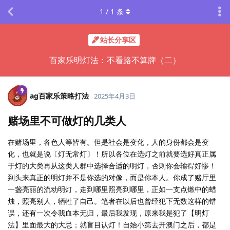
1
/
1
条
站长分享区
百家乐明灯法：不看路不算牌（二）
ag百家乐策略打法
2025年4月3日
赌场里不可做灯的几类人
在赌场里，各色人等皆有。但是社会是变化，人的身份都会是变
化，也就是说〔灯无常灯〕！所以各位在选灯之前就要选好真正属
于灯的大类再从这类人群中选择合适的明灯，否则你会输得好惨！
到头来真正的明灯并不是你选的对像，而是你本人。你成了赌厅里
一盏亮丽的流动明灯，走到哪里照亮到哪里，正如一支点燃中的蜡
烛，照亮别人，牺牲了自己。笔者在以后也曾经犯下无数这样的错
误，还有一次令我血本无归，最后我发现，原来我是犯了【明灯
法】里面最大的大忌；就盲目认灯！自始小第去开澳门之后，都是