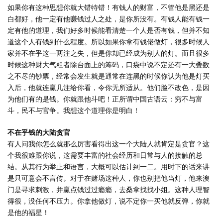
如果你有这种思想你就大错特错！有钱人的财富，不管他是黑还是
白都好，他一定有他赚钱过人之处，是你所没有。有钱人能有钱一
定有他的道理，我们好多时候能看清楚一个人是否有钱，但并不知
道这个人有钱到什么程度。所以如果你拿有钱佬做灯，很多时候人
家并不在乎这一两注之失，但是你却已经成为别人的灯。而且很多
时候这种财大气粗者除台面上的筹码，口袋中说不定还有一大叠数
之不尽的钞票，经常会发生就是通常在连黑的时候你认为他是灯买
入后，他就连赢几注给你看，令你无所适从。他们脸不改色，是因
为他们有的是钱。你就跟他斗吧！正所谓中国古语云：穷不与富
斗，民不与官争。我想这个道理你是明白！
不在乎钱的大陆贪官
有人问我你怎么就那么厉害看得出这一个大陆人就肯定是贪官？这
个我很难跟你说，这需要丰富的社会经历和日常与人的接触的总
结。从其行为举止和语言，大概可以估计到一二。用时下的话来讲
是只可意会不言传。对于在赌场这种人，你也别把他当灯，他来澳
门是寻求刺激，并赢点钱过过瘾瘾，去桑拿找找小姐。这种人理智
得很，没任何不压力。你拿他做灯，说不定你一买他就反弹，你就
是他的福星！