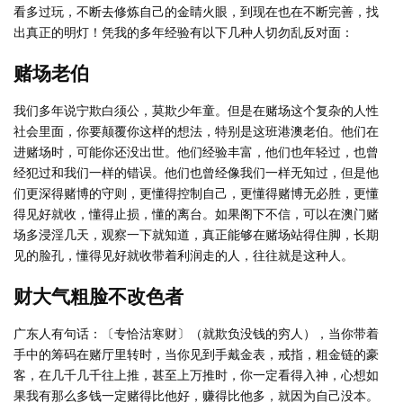
看多过玩，不断去修炼自己的金睛火眼，到现在也在不断完善，找
出真正的明灯！凭我的多年经验有以下几种人切勿乱反对面：
赌场老伯
我们多年说宁欺白须公，莫欺少年童。但是在赌场这个复杂的人性
社会里面，你要颠覆你这样的想法，特别是这班港澳老伯。他们在
进赌场时，可能你还没出世。他们经验丰富，他们也年轻过，也曾
经犯过和我们一样的错误。他们也曾经像我们一样无知过，但是他
们更深得赌博的守则，更懂得控制自己，更懂得赌博无必胜，更懂
得见好就收，懂得止损，懂的离台。如果阁下不信，可以在澳门赌
场多浸淫几天，观察一下就知道，真正能够在赌场站得住脚，长期
见的脸孔，懂得见好就收带着利润走的人，往往就是这种人。
财大气粗脸不改色者
广东人有句话：〔专恰沽寒财〕（就欺负没钱的穷人），当你带着
手中的筹码在赌厅里转时，当你见到手戴金表，戒指，粗金链的豪
客，在几千几千往上推，甚至上万推时，你一定看得入神，心想如
果我有那么多钱一定赌得比他好，赚得比他多，就因为自己没本。