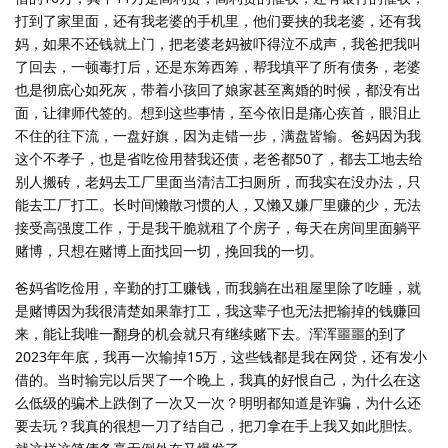
打到了家里面，还有我老婆的手机里，他们要挟的我老婆，还有我
妈，如果不还钱就上门，把老婆老妈被吓得泣不成声，我爸把我叫
了回去，一顿毒打后，还是东筹西筹，帮我填平了所有债务，老婆
也是彻底心如死灰，带着小孩回了娘家甚至离婚的时候，都没有出
面，让律师代签的。想到这些事情，至今依旧是痛心疾首，眼泪止
不住的往下流，一盘好旗，因为走错一步，满盘皆输。爸妈因为我
这个不孝子，也是省吃俭用替我还债，老爸都50了，都去工地去给
别人搬砖，老妈去工厂里面当清洁工扫厕所，而我实在没办法，只
能去工厂打工。长时间懒散习惯的人，又懒又嫌厂里赚的少，无法
接受高强度工作，于是我干脆就租了个房子，每天在房间里面躺平
赌博，只想在赌博上面找回一切，挽回我的一切。
爸妈省吃俭用，辛勤的打工赚钱，而我躺在出租屋里除了吃睡，就
是赌博因为我很清楚如果靠打工，我这辈子也无法把输掉的钱赚回
来，能让我唯一翻身的机会就只有继续赌下去。浑浑噩噩的到了
2023年年底，我再一次输掉15万，这些钱都是我在网贷，还有发小
借的。当时输完以后哭了一个晚上，我真的好恨自己，为什么在这
么低级的骗术上跌倒了一次又一次？明明都知道是诈骗，为什么还
要去玩？我真的很想一刀了结自己，把刀拿在手上我又如此胆怯。