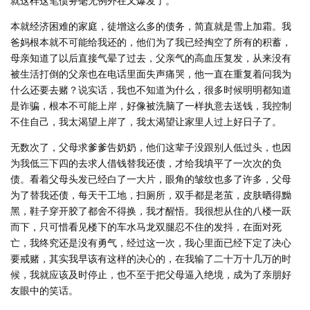
就这样这笔债务毫无例外在又爆发了。
本就经济困难的家庭，徒增这么多的债务，简直就是雪上加霜。我
爸妈根本就不可能给我还的，他们为了我已经掏空了所有的积蓄，
母亲知道了以后直接气晕了过去，父亲气的高血压复发，从来没有
被生活打倒的父亲也在电话里面失声痛哭，他一直在重复着问我为
什么还要去赌？说实话，我也不知道为什么，很多时候明明都知道
是诈骗，根本不可能上岸，好像被洗脑了一样执意去送钱，我控制
不住自己，我太渴望上岸了，我太渴望让家里人过上好日子了。
无数次了，父母求爹爹告奶奶，他们这辈子没跟别人低过头，也因
为我低三下四的去求人借钱替我还债，才给我填平了一次次的负
债。看着父母头发已经白了一大片，眼角的皱纹也多了许多，父母
为了替我还债，每天干工地，扫厕所，双手都是老茧，皮肤晒得黝
黑，鞋子穿开胶了都舍不得换，我才醒悟。我很想从住的八楼一跃
而下，只可惜看见楼下的车水马龙双腿忍不住的发抖，在面对死
亡，我终究还是没有勇气，经过这一次，我心里面已经下定了决心
要戒赌，其实我早该有这样的决心的，在我输了二十万十几万的时
候，我就应该及时停止，也不至于把父母逼入绝境，成为了亲朋好
友眼中的笑话。