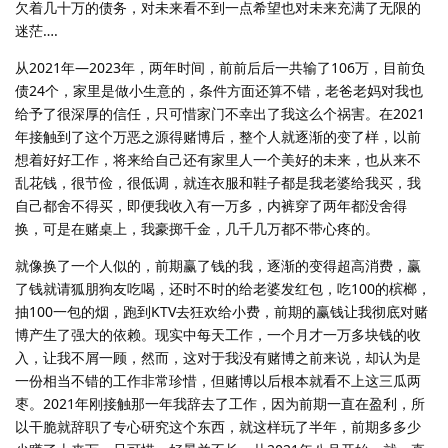
欠着几十万的债务，对未来看不到一点希望也对未来充满了无限的
迷茫….
从2021年—2023年，两年时间，前前后后一共输了106万，目前负
债24个，家里是做小生意的，条件方面还算不错，老爸老妈对我也
给予了很深厚的信任，只可惜家门不幸出了我这么个祸害。在2021
年接触到了这个万恶之源得赌博后，整个人就逐渐的变了样，以前
想着好好工作，将来给自己还有家里人一个美好的未来，也从来不
乱花钱，很节俭，很低调，就连衣服和鞋子都是我老婆给我买，我
自己都舍不得买，即便我收入有一万多，内裤穿了两年都没舍得
换，可是在赌桌上，我豪掷千金，几千几万都不带心疼的。
就像换了一个人似的，前期赢了钱的我，逐渐的变得超高消费，赢
了钱就请狐朋狗友吃喝，还时不时的给老婆发红包，吃100的槟榔，
抽100一包的烟，跑到KTV去狂欢给小费，前期的赢钱让我彻底对赌
博产生了强大的依赖。现实中每天工作，一个月才一万多块钱的收
入，让我不屑一顾，然而，这对于我没有赌博之前来说，却认为是
一份相当不错的工作非常珍惜，但赌博以后根本就看不上这三瓜两
枣。2021年刚接触那一年我辞去了工作，因为前期一直在盈利，所
以干脆就辞职了专心研究这个东西，就这样玩了半年，前期多多少