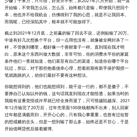
少赚了十来万，只可惜，好景并不长，从2021年八月开始，就一直
开始输，不管我怎么玩，怎么压，始终都只是输，即便我只想回个
本，他也并不给我机会，仿佛猜到了我的心思，就是不让我回本。
而我呢，已经深陷其中，根本就不可能放得下。
截止到2021年12月底，之前赢的输了回去不说，还倒贴输了20万。
中途有好几次想换个平台，但一点用也没有，就像被全网封杀了一
样，不管换到哪里，都好像一个善财童子一样。直到现在我才明
白，原来这个东西叫做大数据，非常可怕，你的消费水平你的家庭
条件他们一查就知道，他们甚至有自己的渠道，知道你在哪个平台
玩过，所以，对于那些抱着侥幸心理，想着前期有新手保护期捞一
笔就跑路的人，劝你们最好不要有这种想法。
你能想得到的，他们也能想得到，能干这一行的，都不是傻子，不
要挣自己认知以外的钱，这句话我直到现在才能悟透，如果当时的
我能有这番觉悟或许早就已经全身而退了，只可惜越陷越深。2021
年12月输完了20万后，过年兜里面100块钱都掏不出来，别人回家
过年都是满载而归，开开心心的，只有我心事重重，也曾有过短暂
的想戒赌的念头，但是一想到输了那么多，始终还是不甘心，于是
开始借网贷然后接着赌博。