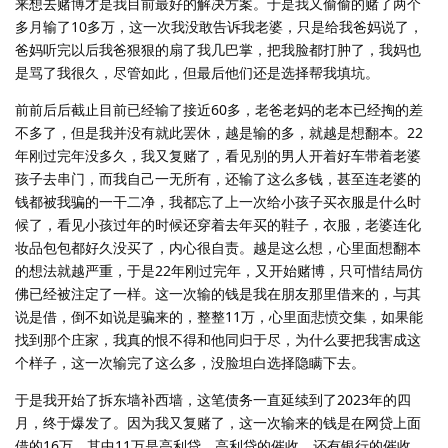
来想去赌博才是我目前最好的解决方案。于是我又偷偷的赌了两个
多月输了10多万，这一次我没敢告诉我老婆，只是给我爸妈说了，
爸妈听完以后我爸狠狠的扇了我几巴掌，把我脸都打肿了，我妈也
是骂了我很久，尽管如此，但最后他们还是选择帮我填坑。
前前后后截止目前已经输了接近60多，老爸老妈的老本已经掏的差
不多了，但是我并没有就此罢休，越是输的多，就越是想翻本。22
年刚过完年没多久，我又复赌了，看见别的男人开着好车带着老婆
孩子去串门，而我自己一无所有，还输了这么多钱，甚至连老婆的
钱都被我骗的一干二净，我都忘了上一次给小孩子买衣服是什么时
候了，看见小孩过年的时候还穿着去年买的鞋子，衣服，老婆连化
妆品包包都好久没买了，内心很自责。越是这么想，心里面想翻本
的想法就越严重，于是22年刚过完年，又开始赌博，只可惜结局仿
佛已经被注定了一样。这一次输的钱是我在朋友那里借来的，与其
说是借，倒不如说是骗来的，整整11万，心里面悲愤交集，如果能
找到那个庄家，我真的恨不得和他同归于尽，为什么要把我害成这
个样子，这一次输完了这么多，没脸坦白选择隐瞒下去。
于是我开始了拆东墙补西墙，这笔债务一直延续到了2023年的四
月，终于爆发了。因为我又复赌了，这一次输来的钱是在网贷上面
借的16万，其中11万是高利贷，高利贷的催收，还有银行的催收，