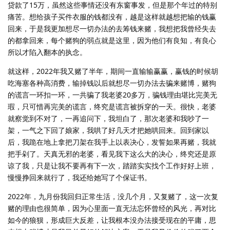
贷款了15万，虽然这些事情还没有东窗事发，但是那个年过的特别
痛苦。想给孩子买件衣服的钱都没有，越是这样就越想把输的钱赢
回来，于是我更加想尽一切办法的去筹钱来赌，我想把我曾经失去
的都拿回来，每个赌狗的弱点就是这里，因为他们有良知，有良心
所以才陷入翻本的执念。
就这样，2022年我又赌了半年，期间一直输输赢赢，赢钱的时候胡
吃海塞各种高消费，输掉钱以后就想尽一切办法去骗来赌博，赌狗
的谎言一环扣一环，一共骗了我老婆20多万，骗钱理由堪比完美无
瑕，只可惜再完美的谎言，终究是谎言被拆穿的一天。很快，老婆
就察觉到不对了，一再追问下，我坦白了，那次老婆和我吵了一
架，一气之下回了娘家，我哄了好几天才把她哄回来。回到家以
后，我跪在地上拿把刀架在我手上以表决心，发誓如果再赌，我就
把手剁了。天真无邪的老婆，看见我下这么大的决心，终究还是原
谅了我，只是让我不要再有下一次，踏踏实实找个工作好好上班，
慢慢挣回来就行了，我还给她写了个保证书。
2022年，九月份我回归正常生活，没几个月，又复赌了，这一次复
赌的理由也很简单，因为心里面一直无法忘怀曾经的风光，再对比
如今的狼狈，形成巨大反差，让我根本没办法接受现在的平庸，思