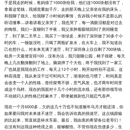
于是我走的时候，爸妈借了1000块给我，他们连1000块都没有了，
拿着这笔钱，我感觉重如千斤。走的那天晚上父亲坐在我的床头，
和我聊了很久，给我聊了小时候的事情，告诉我小时候不是那么的
听话懂事….讲着讲着父亲哭了，我也哭了，每一滴眼泪都是对过去
的悔恨。我们一直聊到了半夜，我父亲肿着眼睛回到了房间睡觉
了，到了第二天早上，我买了一张绿皮，来到了深圳做了30多个小
时的车，一顿饭没吃，只喝了两瓶矿泉水，在火车上，我不知道自
己在想什么，对未来充满了迷茫，到了深圳身上仅仅剩了700块钱，
租房一天最便宜得100，没有办法，我只能睡公园，椅子很硬，每天
晚上几次翻身翻到了地上。脑袋摔了个大包，终于我找到了一家工
厂也就是我现在的工作，每天上12个小时，刚开始特别不适应。这
种高强度，我从来没干过可时间久了，渐渐的也习惯了，时间真是
会改变一个人的性格，曾经桀骜不驯，意气风发，也才两年时间变
成这个鸟样。现在的我面对十几个小时的流水线，还有那些领导动
不动就叼人的性格已经麻木了，即便被挑刺也只能忍气吞声。
现在一个月6000多，欠的这几十万也不知道猴年马月才能还清，你
如果要问我对未来迷不迷茫，我会告诉你真的很迷茫。这点钱跟输
的比起来，简直就是杯水车薪。最后，我由衷的希望各位老哥们！
在没有到达我这种绝境之前，能够醒悟。不管你现在负债多少，生