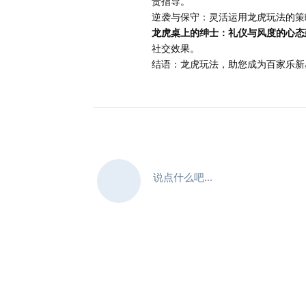
贵指导。
逆袭与保守：灵活运用龙虎玩法的策
龙虎桌上的绅士：礼仪与风度的心态
社交效果。
结语：龙虎玩法，助您成为百家乐新
说点什么吧...