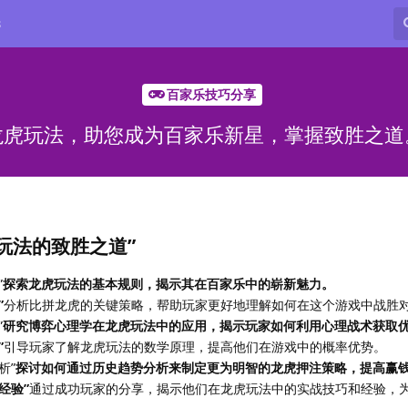
8
百家乐技巧分享
龙虎玩法，助您成为百家乐新星，掌握致胜之道
玩法的致胜之道”
”
探索龙虎玩法的基本规则，揭示其在百家乐中的崭新魅力。
”
分析比拼龙虎的关键策略，帮助玩家更好地理解如何在这个游戏中战胜
”
研究博弈心理学在龙虎玩法中的应用，揭示玩家如何利用心理战术获取
”
引导玩家了解龙虎玩法的数学原理，提高他们在游戏中的概率优势。
析”
探讨如何通过历史趋势分析来制定更为明智的龙虎押注策略，提高赢
经验”
通过成功玩家的分享，揭示他们在龙虎玩法中的实战技巧和经验，