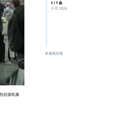
1
/
1
条
十月 2024
最新回复
（包括接机服