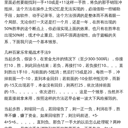
里面必然要能找到一手+10或是+11这样一手胜，将负的那手销毁冲
抵掉。这个方法在操作上凭记忆是无法实现的，必须借助一些辅助
手段，如软件、动手记录等。这个方法强调的是整体而不再着眼一
个局部。无论你打一天还是打一个月，还是一年，在所有出现的
50%胜率的这个断点上，你必须实现上面的效果。也只有在胜率在
出现50%时，缆才中止重启。注码不强调连续性。由于篇幅的关
系，下面我只说一个基本雏形。
几种百家乐常规战术手法9
当起步负，假设-5，在资金允许的情况下（至少300-500码），你接
打10，胜，则此回合结束；若负，再接打10，若负接打10.。。。直
到胜出1手10，与前面的-5抵消；然后打15或是20，每胜一手，冲
掉前面一个-10，直到本金回归；若前面的-10全部冲抵完毕，而新
的-15又出现若干，本金没有回归，则再打25，依次清掉前面
的-15.。。。。。。依次进行。。。。。。这是一个雏形，当然并不
能直接就拿来用，按照这样的方法迟早会被一波大下风给摧毁的。
当起步胜，则缩回一点，若回缩负了，则一正一负，利润在手，胜
率不赚，赚了资金。如果回缩胜了，则注码前进。+5-
4+5+6.。。。。。直到负。那负了一手大的以后怎么处理呢？两种