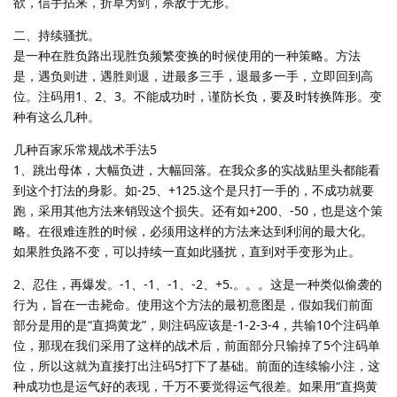
欲，信手拈来，折草为剑，杀敌于无形。
二、持续骚扰。
是一种在胜负路出现胜负频繁变换的时候使用的一种策略。方法
是，遇负则进，遇胜则退，进最多三手，退最多一手，立即回到高
位。注码用1、2、3。不能成功时，谨防长负，要及时转换阵形。变
种有这么几种。
几种百家乐常规战术手法5
1、跳出母体，大幅负进，大幅回落。在我众多的实战贴里头都能看
到这个打法的身影。如-25、+125.这个是只打一手的，不成功就要
跑，采用其他方法来销毁这个损失。还有如+200、-50，也是这个策
略。在很难连胜的时候，必须用这样的方法来达到利润的最大化。
如果胜负路不变，可以持续一直如此骚扰，直到对手变形为止。
2、忍住，再爆发。-1、-1、-1、-2、+5.。。。这是一种类似偷袭的
行为，旨在一击毙命。使用这个方法的最初意图是，假如我们前面
部分是用的是“直捣黄龙”，则注码应该是-1-2-3-4，共输10个注码单
位，那现在我们采用了这样的战术后，前面部分只输掉了5个注码单
位，所以这就为直接打出注码5打下了基础。前面的连续输小注，这
种成功也是运气好的表现，千万不要觉得运气很差。如果用“直捣黄