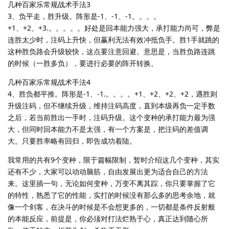
几种百家乐常规战术手法3
3、负平走，胜升级。阵形是-1、-1、-1。。。。
+1、+2、+3.。。。。。好处是回本能力强大，承打能力尚可，弊是
连胜太少时，注码上升快，但赢利无法有效冲抵负手。胜1手就跳的
这种胜负路会升级较快，这点要注意回避。意思是，当胜负路连跳
的时候（一胜多负），要进行必要的阵开转换。
几种百家乐常规战术手法4
4、胜负都平推。阵形是-1、-1.。。。。+1、+2、+2、+2，遇胜则
升级注码，但不继续升级，维持注码高度，直到本级再负一定手数
之后，若当前胜出一手时，注码升级。这个变种的承打能力最为强
大，但同时回本能力不是太强，有一个方案是，把注码的差值调
大。只要胜率略有回归，即告成功着陆。
我常用的共有9个变种，限于篇幅限制，暂时介绍这几个变种，其实
还有不少，大家可以动动脑筋，自由发展出更为适合自己的方法
来。这里插一句，无论如何变种，万变不离其踪，你只要掌握了它
的特性，熟悉了它的性能，实打的时候没有那么多的思考余地，就
像一个剑客，在决斗的时候是不会想更多的，一切都是条件反射般
的本能反应，前提是，你必须对打法烂熟于心，真正达到随心所