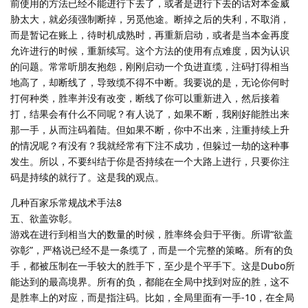
前使用的方法已经不能进行下去了，或者是进行下去的话对本金威
胁太大，就必须强制断掉，另觅他途。断掉之后的失利，不取消，
而是暂记在账上，待时机成熟时，再重新启动，或者是当本金再度
允许进行的时候，重新续写。这个方法的使用有点难度，因为认识
的问题。常常听朋友抱怨，刚刚启动一个负进直缆，注码打得相当
地高了，却断线了，导致缆不得不中断。我要说的是，无论你何时
打何种类，胜率并没有改变，断线了你可以重新进入，然后接着
打，结果会有什么不同呢？有人说了，如果不断，我刚好能胜出来
那一手，从而注码着陆。但如果不断，你中不出来，注重持续上升
的情况呢？有没有？我就经常有下注不成功，但躲过一劫的这种事
发生。所以，不要纠结于你是否持续在一个大路上进行，只要你注
码是持续的就行了。这是我的观点。
几种百家乐常规战术手法8
五、欲盖弥彰。
游戏在进行到相当大的数量的时候，胜率终会归于平衡。所谓“欲盖
弥彰”，严格说已经不是一条缆了，而是一个完整的策略。所有的负
手，都被压制在一手较大的胜手下，至少是个平手下。这是Dubo所
能达到的最高境界。所有的负，都能在全局中找到对应的胜，这不
是胜率上的对应，而是指注码。比如，全局里面有一手-10，在全局