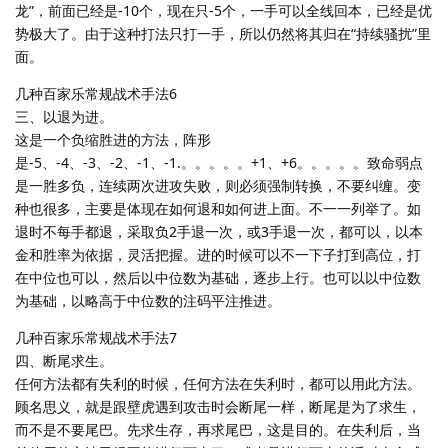
龙”，前面已经是-10个，现在只-5个，一手可以全线回本，已经是优
势极大了。由于这种打法只打一手，所以仍然将其归在“持续骚扰”里
面。
几种百家乐常规战术手法6
三、以退为进。
这是一个负缩胜进的方法，阵形
是-5、-4、-3、-2、-1、-1.。。。。。+1、+6。。。。。致命弱点
是一胜多负，连续两次进攻失败，则必须强制转换，不要纠缠。变
种也很多，主要是体现在如何退和如何进上面。不一一列举了。如
退时不每手都退，采取负2手退一次，或3手退一次，都可以，以本
金和胜率为依据，灵活把握。进的时候可以不一下子打到高位，打
在中位也可以，然后以中位数为基础，逐步上行。也可以以中位数
为基础，以略高于中位数的注码平注推进。
几种百家乐常规战术手法7
四、断尾求生。
任何方法都有失利的时候，任何方法在失利时，都可以用此方法。
顾名思义，就是跟壁虎遇到攻击时会断尾一样，断尾是为了求生，
而不是不要尾巴。先求生存，再求尾巴，这是目的。在失利后，当