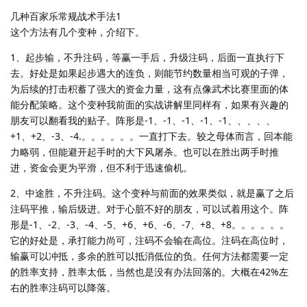
几种百家乐常规战术手法1
这个方法有几个变种，介绍下。
1、起步输，不升注码，等赢一手后，升级注码，后面一直执行下
去。好处是如果起步遇大的连负，则能节约数量相当可观的子弹，
为后续的打击积蓄了强大的资金力量，这有点像武术比赛里面的体
能分配策略。这个变种我前面的实战讲解里同样有，如果有兴趣的
朋友可以翻看我的贴子。阵形是-1、-1、-1、-1、-1、、、、、
+1、+2、-3、-4.。。。。。。一直打下去。较之母体而言，回本能
力略弱，但能避开起手时的大下风屠杀。也可以在胜出两手时推
进，资金会更为平滑，但不利于迅速偷机。
2、中途胜，不升注码。这个变种与前面的效果类似，就是赢了之后
注码平推，输后级进。对于心脏不好的朋友，可以试着用这个。阵
形是-1、-2、-3、-4、-5、+6、+6、-6、-7、+8、+8。。。。。。
它的好处是，承打能力尚可，注码不会输在高位。注码在高位时，
输赢可以冲抵，多余的胜可以抵消低位的负。任何方法都需要一定
的胜率支持，胜率太低，当然也是没有办法回落的。大概在42%左
右的胜率注码可以降落。