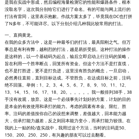
是我在实战中形成，然后编程海量检测它的性能和爆路条件，根本
没取名字，这次我分别给它们进行了命名。有的可能与网上流行的
打法有雷同，这里表示抱歉。作战方案太多了，毕竟我在DC也打拼
了N多年，不可能详尽。以下分别介绍几种我比较常用的打法。
一、直捣黄龙。
在我的众多方法中，这是一种最爷们的打法，最具阳刚之气。但万
事总是有利有弊，越刚烈的打法，越是易折受损。这种打法的操作
是这样的，以一个基础码为起点，输后立即启动上行注码的策略，
旨在利用一个胜率断点，回笼所有资金。但这个方法不是打直缆，
也不是打胜进，更不是打负进，这里没有胜负的概念，一旦启动，
必然勇往直前，直到目标达成。不管胜负，在达成目标之前，注码
绝不回落。举例：1、2、3、4、5、6、7、8、9、10、11、12、
13、14、15、16、17、18、20。。。。。。我一般排列38手，38
手没有改观，放弃。这是一个必须事先计划好的方案，计划的目的
是本金的有效使用和承打的能力。考虑的因素有本金、限红、胜
率。注码的差值按你自己的设想来调整，差值越大，回本能力越
大，但承打能力越差，反之则回本能力变小，而承打能力较强。在
我的上一贴的轮/盘实战中，我用过这个方法，当时的注码是50、
150、200、250、250，有兴趣的朋友可以过去翻看。