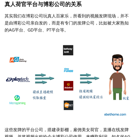
真人荷官平台与博彩公司的关系
其实我们在博彩公司玩真人百家乐，所看到的视频发牌现场，并不
是由博彩公司亲自发的，而是有专门的发牌公司，比如被大家熟知
的AG平台、GD平台、PT平台等。
这些发牌的平台公司，搭建录影棚，雇佣美女荷官，直播在线发牌
视频，并将视频出租给个大博彩公司使用，来赚取利润，知名的AG